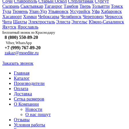
Сочи
Ставрополь
Старый Оскол
Стерлитамак
Сургут
Сызрань
Сыктывкар
Таганрог
Тамбов
Тверь
Тольятти
Томск
Тула
Тюмень
Улан-Удэ
Ульяновск
Уссурийск
Уфа
Хабаровск
Хасавюрт
Химки
Чебоксары
Челябинск
Череповец
Черкесск
Чита
Шахты
Электросталь
Элиста
Энгельс
Южно-Сахалинск
Якутск
Ярославль
Краснодару
Бесплатный звонок по
8 (800) 550-89-20
Viber, WhatsApp
+7 (999) 767-89-20
zakaz@moedite.ru
Заказать звонок
Главная
Каталог
Производители
Оплата
Доставка
Сетка размеров
О Компании
Новости
О нас пишут
Отзывы
Условия работы