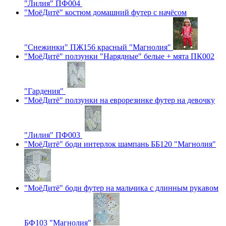
"Лилия" ПФ004
"МоёДитё" костюм домашний футер с начёсом
"Снежинки" ПЖ156 красный "Магнолия"
"МоёДитё" ползунки "Нарядные" белые + мята ПК002
"Гардения"
"МоёДитё" ползунки на еврорезинке футер на девочку
"Лилия" ПФ003
"МоёДитё" боди интерлок шампань ББ120 "Магнолия"
"МоёДитё" боди футер на мальчика с длинным рукавом
БФ103 "Магнолия"