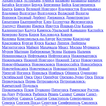
Архангельск
Астрахань
Ачинск
Балаково
Балашиха
Барнаул
Батайск
Белгород
Бердск
Березники
Бийск
Благовещенск
Братск
Брянск
Великий Новгород
Владивосток
Владикавказ
Владимир
Волгоград
Волгодонск
Волжский
Вологда
Воронеж
Грозный
Дербент
Дзержинск
Димитровград
Евпатория
Екатеринбург
Елец
Ессентуки
Железногорск
Златоуст
Иваново
Ижевск
Иркутск
Йошкар-Ола
Казань
Калининград
Калуга
Каменск-Уральский
Камышин
Каспийск
Кемерово
Керчь
Киров
Кисловодск
Ковров
Коломна
Комсомольск-на-Амуре
Кострома
Краснодар
Красноярск
Курган
Курск
Кызыл
Липецк
Люберцы
Магнитогорск
Майкоп
Махачкала
Миасс
Москва
Мурманск
Муром
Мытищи
Набережные Челны
Назрань
Нальчик
Невинномысск
Нефтекамск
Нефтеюганск
Нижневартовск
Нижнекамск
Нижний Новгород
Нижний Тагил
Новокузнецк
Новокуйбышевск
Новомосковск
Новороссийск
Новосибирск
Новочебоксарск
Новочеркасск
Новошахтинск
Новый
Уренгой
Ногинск
Норильск
Ноябрьск
Обнинск
Одинцово
Октябрьский
Омск
Орел
Оренбург
Орехово-Зуево
Орск
Пенза
Первоуральск
Пермь
Петрозаводск
Петропавловск-
Камчатский
Подольск
Прокопьевск
Псков
Пушкино
Пятигорск
Раменское
Ростов-
на-Дону
Рубцовск
Рыбинск
Рязань
Салават
Самара
Санкт-
Петербург
Саранск
Саратов
Севастополь
Северодвинск
Северск
Сергиев Посад
Серпухов
Симферополь
Смоленск