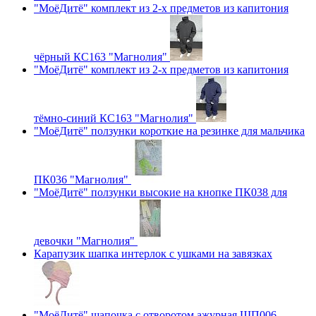
"МоёДитё" комплект из 2-х предметов из капитония
чёрный КС163 "Магнолия"
"МоёДитё" комплект из 2-х предметов из капитония
тёмно-синий КС163 "Магнолия"
"МоёДитё" ползунки короткие на резинке для мальчика
ПК036 "Магнолия"
"МоёДитё" ползунки высокие на кнопке ПК038 для
девочки "Магнолия"
Карапузик шапка интерлок с ушками на завязках
"МоёДитё" шапочка с отворотом ажурная ШП006