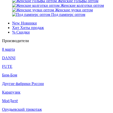
Женские гольфы оптом
Женские колготки оптом
Женские чулки оптом
Под памперс оптом
New
Новинки
Хит
Хиты продаж
%
Скидки
Производители
8 марта
DANNI
FUTE
Бим-Бом
Другие фабрики России
Карапузик
МоёДитё
Орудьевский трикотаж