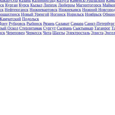
шкар-Ола
Казань
Калининград
Калуга
Каменск-Уральский
Кам
ск
Курган
Курск
Кызыл
Липецк
Люберцы
Магнитогорск
Майко
ск
Нефтеюганск
Нижневартовск
Нижнекамск
Нижний Новгоро
вошахтинск
Новый Уренгой
Ногинск
Норильск
Ноябрьск
Обнин
-Камчатский
Подольск
Дону
Рубцовск
Рыбинск
Рязань
Салават
Самара
Санкт-Петербург
рый Оскол
Стерлитамак
Сургут
Сызрань
Сыктывкар
Таганрог
Т
нск
Череповец
Черкесск
Чита
Шахты
Электросталь
Элиста
Энгел