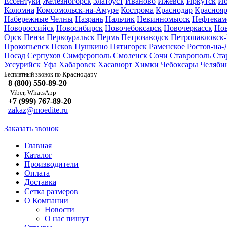
Ессентуки
Железногорск
Златоуст
Иваново
Ижевск
Иркутск
Йо
Коломна
Комсомольск-на-Амуре
Кострома
Краснодар
Краснояр
Набережные Челны
Назрань
Нальчик
Невинномысск
Нефтекам
Новороссийск
Новосибирск
Новочебоксарск
Новочеркасск
Но
Орск
Пенза
Первоуральск
Пермь
Петрозаводск
Петропавловск
Прокопьевск
Псков
Пушкино
Пятигорск
Раменское
Ростов-на-
Посад
Серпухов
Симферополь
Смоленск
Сочи
Ставрополь
Ста
Уссурийск
Уфа
Хабаровск
Хасавюрт
Химки
Чебоксары
Челяби
Краснодару
Бесплатный звонок по
8 (800) 550-89-20
Viber, WhatsApp
+7 (999) 767-89-20
zakaz@moedite.ru
Заказать звонок
Главная
Каталог
Производители
Оплата
Доставка
Сетка размеров
О Компании
Новости
О нас пишут