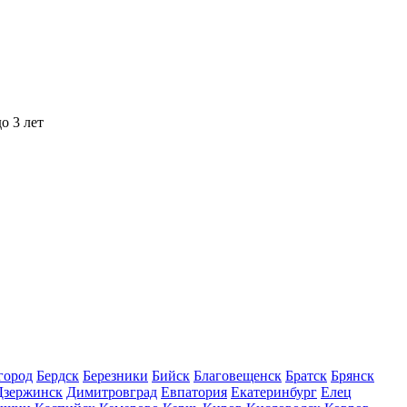
о 3 лет
город
Бердск
Березники
Бийск
Благовещенск
Братск
Брянск
Дзержинск
Димитровград
Евпатория
Екатеринбург
Елец