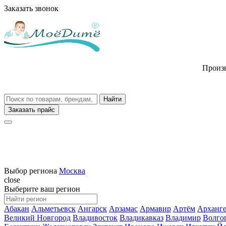
Заказать звонок
Произв
Заказать прайс
Выбор региона
Москва
close
Выберите ваш регион
Абакан
Альметьевск
Ангарск
Арзамас
Армавир
Артём
Арханге
Великий Новгород
Владивосток
Владикавказ
Владимир
Волго