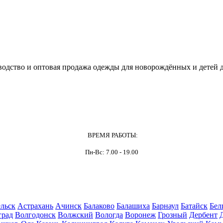
одство и оптовая продажа одежды для новорождённых и детей д
ВРЕМЯ РАБОТЫ:
Пн-Вс: 7.00 - 19.00
льск
Астрахань
Ачинск
Балаково
Балашиха
Барнаул
Батайск
Бел
град
Волгодонск
Волжский
Вологда
Воронеж
Грозный
Дербент