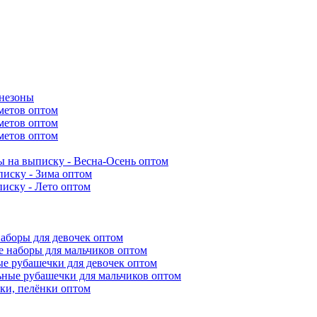
инезоны
метов оптом
метов оптом
метов оптом
 на выписку - Весна-Осень оптом
иску - Зима оптом
иску - Лето оптом
аборы для девочек оптом
 наборы для мальчиков оптом
е рубашечки для девочек оптом
ьные рубашечки для мальчиков оптом
ки, пелёнки оптом