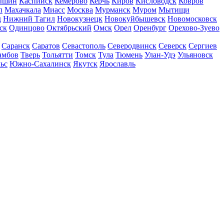
ышин
Каспийск
Кемерово
Керчь
Киров
Кисловодск
Ковров
п
Махачкала
Миасс
Москва
Мурманск
Муром
Мытищи
д
Нижний Тагил
Новокузнецк
Новокуйбышевск
Новомосковск
ск
Одинцово
Октябрьский
Омск
Орел
Оренбург
Орехово-Зуево
Саранск
Саратов
Севастополь
Северодвинск
Северск
Сергиев
амбов
Тверь
Тольятти
Томск
Тула
Тюмень
Улан-Удэ
Ульяновск
ьс
Южно-Сахалинск
Якутск
Ярославль