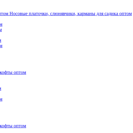
Носовые платочки, слюнявчики, карманы для садика оптом
м
м
м
м
 кофты оптом
м
м
 кофты оптом