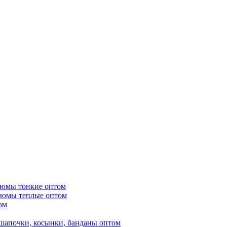
тюмы тонкие оптом
тюмы теплые оптом
ом
шапочки, косынки, банданы оптом