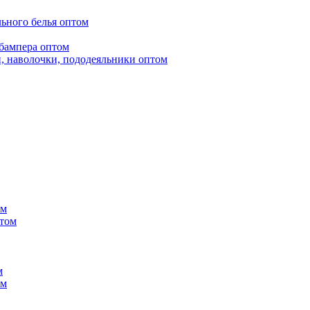
ьного белья оптом
бампера оптом
, наволочки, пододеяльники оптом
ом
птом
м
ом