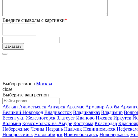
Введите символы с картинки
*
Выбор региона
Москва
close
Выберите ваш регион
Абакан
Альметьевск
Ангарск
Арзамас
Армавир
Артём
Арханге
Великий Новгород
Владивосток
Владикавказ
Владимир
Волго
Ессентуки
Железногорск
Златоуст
Иваново
Ижевск
Иркутск
Йо
Коломна
Комсомольск-на-Амуре
Кострома
Краснодар
Краснояр
Набережные Челны
Назрань
Нальчик
Невинномысск
Нефтекам
Новороссийск
Новосибирск
Новочебоксарск
Новочеркасск
Но