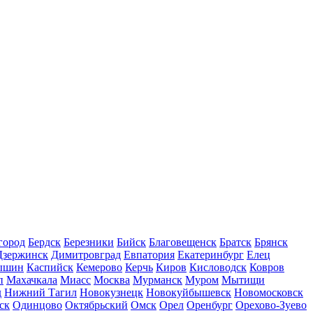
город
Бердск
Березники
Бийск
Благовещенск
Братск
Брянск
Дзержинск
Димитровград
Евпатория
Екатеринбург
Елец
ышин
Каспийск
Кемерово
Керчь
Киров
Кисловодск
Ковров
п
Махачкала
Миасс
Москва
Мурманск
Муром
Мытищи
д
Нижний Тагил
Новокузнецк
Новокуйбышевск
Новомосковск
ск
Одинцово
Октябрьский
Омск
Орел
Оренбург
Орехово-Зуево