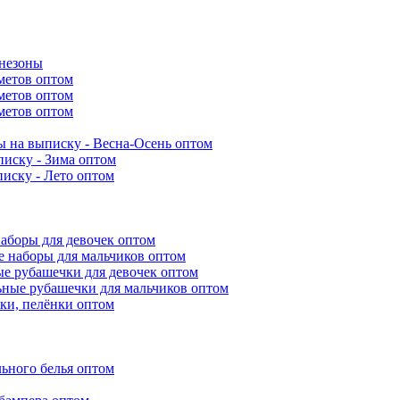
инезоны
метов оптом
метов оптом
метов оптом
 на выписку - Весна-Осень оптом
иску - Зима оптом
иску - Лето оптом
аборы для девочек оптом
 наборы для мальчиков оптом
е рубашечки для девочек оптом
ьные рубашечки для мальчиков оптом
ки, пелёнки оптом
ьного белья оптом