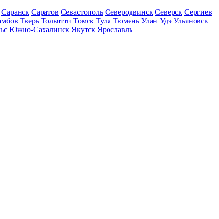
Саранск
Саратов
Севастополь
Северодвинск
Северск
Сергиев
амбов
Тверь
Тольятти
Томск
Тула
Тюмень
Улан-Удэ
Ульяновск
ьс
Южно-Сахалинск
Якутск
Ярославль