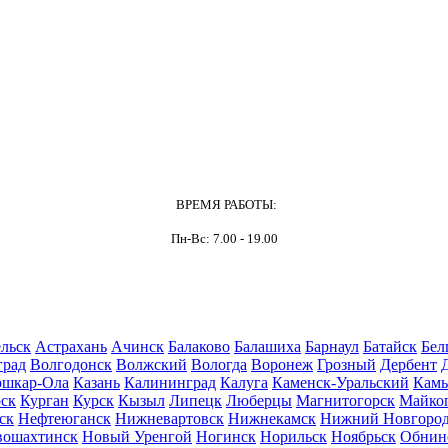
ВРЕМЯ РАБОТЫ:
Пн-Вс: 7.00 - 19.00
льск
Астрахань
Ачинск
Балаково
Балашиха
Барнаул
Батайск
Бел
град
Волгодонск
Волжский
Вологда
Воронеж
Грозный
Дербент
шкар-Ола
Казань
Калининград
Калуга
Каменск-Уральский
Кам
ск
Курган
Курск
Кызыл
Липецк
Люберцы
Магнитогорск
Майко
ск
Нефтеюганск
Нижневартовск
Нижнекамск
Нижний Новгоро
вошахтинск
Новый Уренгой
Ногинск
Норильск
Ноябрьск
Обнин