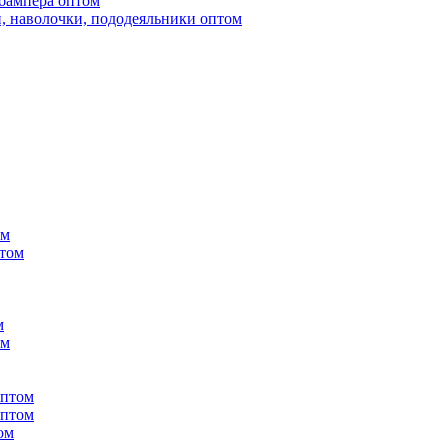
бампера оптом
, наволочки, пододеяльники оптом
ом
птом
м
ом
оптом
оптом
ом