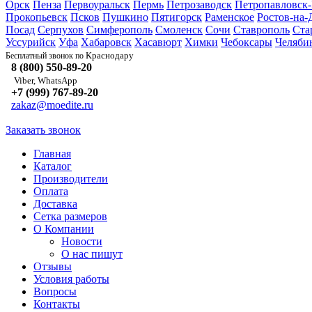
Орск
Пенза
Первоуральск
Пермь
Петрозаводск
Петропавловск
Прокопьевск
Псков
Пушкино
Пятигорск
Раменское
Ростов-на-
Посад
Серпухов
Симферополь
Смоленск
Сочи
Ставрополь
Ста
Уссурийск
Уфа
Хабаровск
Хасавюрт
Химки
Чебоксары
Челяби
Краснодару
Бесплатный звонок по
8 (800) 550-89-20
Viber, WhatsApp
+7 (999) 767-89-20
zakaz@moedite.ru
Заказать звонок
Главная
Каталог
Производители
Оплата
Доставка
Сетка размеров
О Компании
Новости
О нас пишут
Отзывы
Условия работы
Вопросы
Контакты