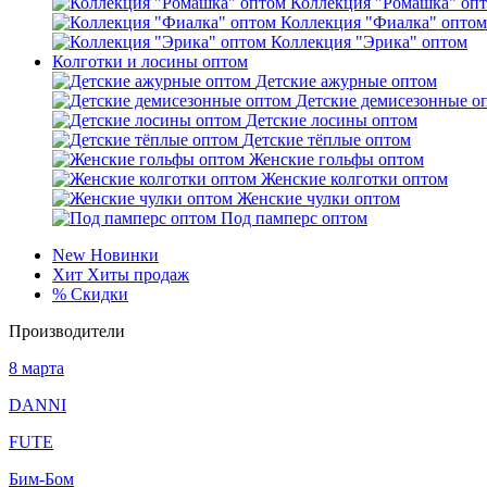
Коллекция "Ромашка" оп
Коллекция "Фиалка" оптом
Коллекция "Эрика" оптом
Колготки и лосины оптом
Детские ажурные оптом
Детские демисезонные о
Детские лосины оптом
Детские тёплые оптом
Женские гольфы оптом
Женские колготки оптом
Женские чулки оптом
Под памперс оптом
New
Новинки
Хит
Хиты продаж
%
Скидки
Производители
8 марта
DANNI
FUTE
Бим-Бом