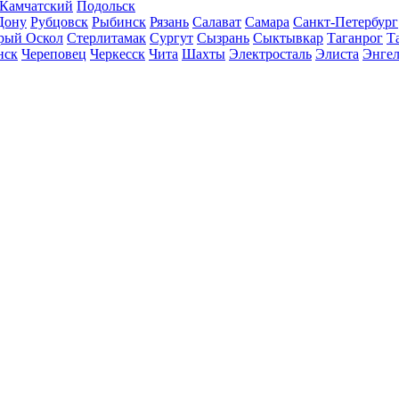
-Камчатский
Подольск
Дону
Рубцовск
Рыбинск
Рязань
Салават
Самара
Санкт-Петербург
рый Оскол
Стерлитамак
Сургут
Сызрань
Сыктывкар
Таганрог
Т
нск
Череповец
Черкесск
Чита
Шахты
Электросталь
Элиста
Энгел