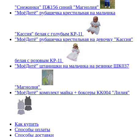
"Снежинки" ПЖ156 синий "Магнолия"
"МоёДитё" рубашечка крестильная на мальчика
"Кассия" белая с голубым КР-11
"МоёДитё" рубашечка крестильная на девочку "Кассия"
белая с розовым КР-11
"МоёДитё" штанишки на мальчика на резинке ШК037
"Магнолия"
"МоёДитё" комплект майка + боксеры КК004 "Лилия"
Как купить
Способы оплаты
Способы доставки