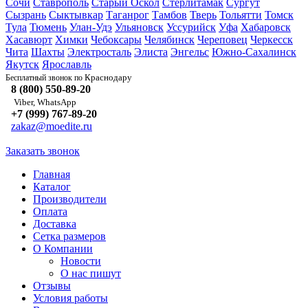
Сочи
Ставрополь
Старый Оскол
Стерлитамак
Сургут
Сызрань
Сыктывкар
Таганрог
Тамбов
Тверь
Тольятти
Томск
Тула
Тюмень
Улан-Удэ
Ульяновск
Уссурийск
Уфа
Хабаровск
Хасавюрт
Химки
Чебоксары
Челябинск
Череповец
Черкесск
Чита
Шахты
Электросталь
Элиста
Энгельс
Южно-Сахалинск
Якутск
Ярославль
Краснодару
Бесплатный звонок по
8 (800) 550-89-20
Viber, WhatsApp
+7 (999) 767-89-20
zakaz@moedite.ru
Заказать звонок
Главная
Каталог
Производители
Оплата
Доставка
Сетка размеров
О Компании
Новости
О нас пишут
Отзывы
Условия работы