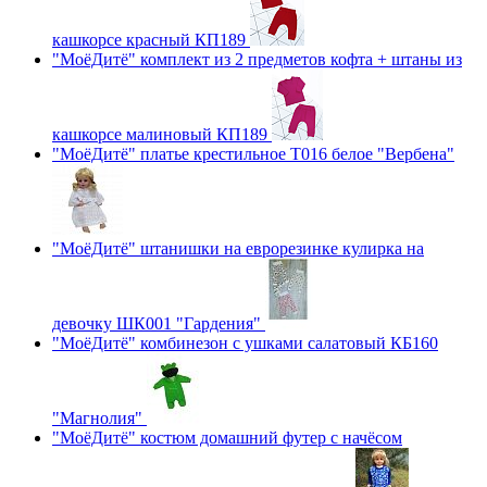
кашкорсе красный КП189
"МоёДитё" комплект из 2 предметов кофта + штаны из
кашкорсе малиновый КП189
"МоёДитё" платье крестильное Т016 белое "Вербена"
"МоёДитё" штанишки на еврорезинке кулирка на
девочку ШК001 "Гардения"
"МоёДитё" комбинезон с ушками салатовый КБ160
"Магнолия"
"МоёДитё" костюм домашний футер с начёсом