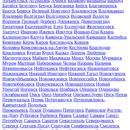
Архангельск
Астрахань
Ачинск
Балаково
Балашиха
Барнаул
Батайск
Белгород
Бердск
Березники
Бийск
Благовещенск
Братск
Брянск
Великий Новгород
Владивосток
Владикавказ
Владимир
Волгоград
Волгодонск
Волжский
Вологда
Воронеж
Грозный
Дербент
Дзержинск
Димитровград
Евпатория
Екатеринбург
Елец
Ессентуки
Железногорск
Златоуст
Иваново
Ижевск
Иркутск
Йошкар-Ола
Казань
Калининград
Калуга
Каменск-Уральский
Камышин
Каспийск
Кемерово
Керчь
Киров
Кисловодск
Ковров
Коломна
Комсомольск-на-Амуре
Кострома
Краснодар
Красноярск
Курган
Курск
Кызыл
Липецк
Люберцы
Магнитогорск
Майкоп
Махачкала
Миасс
Москва
Мурманск
Муром
Мытищи
Набережные Челны
Назрань
Нальчик
Невинномысск
Нефтекамск
Нефтеюганск
Нижневартовск
Нижнекамск
Нижний Новгород
Нижний Тагил
Новокузнецк
Новокуйбышевск
Новомосковск
Новороссийск
Новосибирск
Новочебоксарск
Новочеркасск
Новошахтинск
Новый
Уренгой
Ногинск
Норильск
Ноябрьск
Обнинск
Одинцово
Октябрьский
Омск
Орел
Оренбург
Орехово-Зуево
Орск
Пенза
Первоуральск
Пермь
Петрозаводск
Петропавловск-
Камчатский
Подольск
Прокопьевск
Псков
Пушкино
Пятигорск
Раменское
Ростов-
на-Дону
Рубцовск
Рыбинск
Рязань
Салават
Самара
Санкт-
Петербург
Саранск
Саратов
Севастополь
Северодвинск
Северск
Сергиев Посад
Серпухов
Симферополь
Смоленск