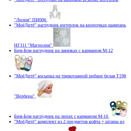
"Лилия" ПИ006
"МоёДитё" нагрудник интерлок на кнопочках шампань
НГ111 "Магнолия"
Бим-Бом нагрудник на завязках с карманом М-12
"МоёДитё" косынка на трикотажной рибане белая Т198
"Вербена"
Бим-Бом нагрудник на липах с карманом М-16
"МоёДитё" комплект из 2 предметов кофта + штаны из