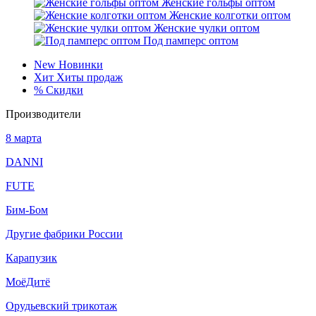
Женские гольфы оптом
Женские колготки оптом
Женские чулки оптом
Под памперс оптом
New
Новинки
Хит
Хиты продаж
%
Скидки
Производители
8 марта
DANNI
FUTE
Бим-Бом
Другие фабрики России
Карапузик
МоёДитё
Орудьевский трикотаж