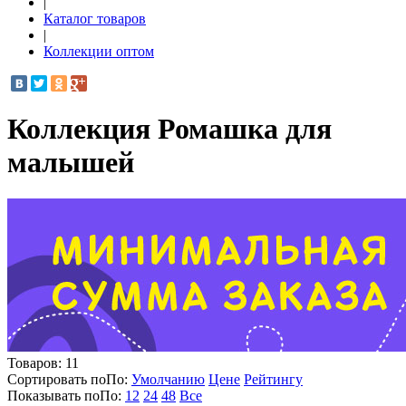
|
Каталог товаров
|
Коллекции оптом
Коллекция Ромашка для
малышей
Товаров:
11
Сортировать по
По
:
Умолчанию
Цене
Рейтингу
Показывать по
По
:
12
24
48
Все