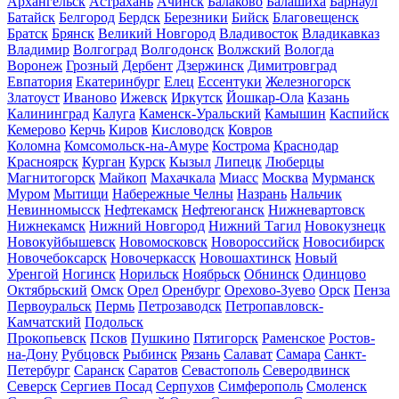
Архангельск
Астрахань
Ачинск
Балаково
Балашиха
Барнаул
Батайск
Белгород
Бердск
Березники
Бийск
Благовещенск
Братск
Брянск
Великий Новгород
Владивосток
Владикавказ
Владимир
Волгоград
Волгодонск
Волжский
Вологда
Воронеж
Грозный
Дербент
Дзержинск
Димитровград
Евпатория
Екатеринбург
Елец
Ессентуки
Железногорск
Златоуст
Иваново
Ижевск
Иркутск
Йошкар-Ола
Казань
Калининград
Калуга
Каменск-Уральский
Камышин
Каспийск
Кемерово
Керчь
Киров
Кисловодск
Ковров
Коломна
Комсомольск-на-Амуре
Кострома
Краснодар
Красноярск
Курган
Курск
Кызыл
Липецк
Люберцы
Магнитогорск
Майкоп
Махачкала
Миасс
Москва
Мурманск
Муром
Мытищи
Набережные Челны
Назрань
Нальчик
Невинномысск
Нефтекамск
Нефтеюганск
Нижневартовск
Нижнекамск
Нижний Новгород
Нижний Тагил
Новокузнецк
Новокуйбышевск
Новомосковск
Новороссийск
Новосибирск
Новочебоксарск
Новочеркасск
Новошахтинск
Новый
Уренгой
Ногинск
Норильск
Ноябрьск
Обнинск
Одинцово
Октябрьский
Омск
Орел
Оренбург
Орехово-Зуево
Орск
Пенза
Первоуральск
Пермь
Петрозаводск
Петропавловск-
Камчатский
Подольск
Прокопьевск
Псков
Пушкино
Пятигорск
Раменское
Ростов-
на-Дону
Рубцовск
Рыбинск
Рязань
Салават
Самара
Санкт-
Петербург
Саранск
Саратов
Севастополь
Северодвинск
Северск
Сергиев Посад
Серпухов
Симферополь
Смоленск