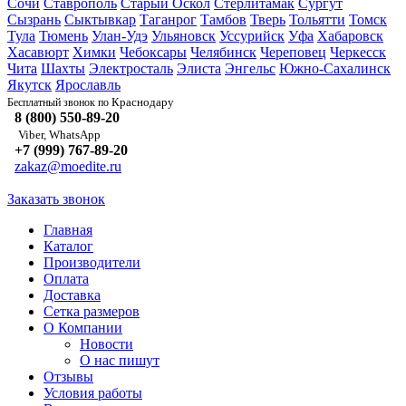
Сочи
Ставрополь
Старый Оскол
Стерлитамак
Сургут
Сызрань
Сыктывкар
Таганрог
Тамбов
Тверь
Тольятти
Томск
Тула
Тюмень
Улан-Удэ
Ульяновск
Уссурийск
Уфа
Хабаровск
Хасавюрт
Химки
Чебоксары
Челябинск
Череповец
Черкесск
Чита
Шахты
Электросталь
Элиста
Энгельс
Южно-Сахалинск
Якутск
Ярославль
Краснодару
Бесплатный звонок по
8 (800) 550-89-20
Viber, WhatsApp
+7 (999) 767-89-20
zakaz@moedite.ru
Заказать звонок
Главная
Каталог
Производители
Оплата
Доставка
Сетка размеров
О Компании
Новости
О нас пишут
Отзывы
Условия работы