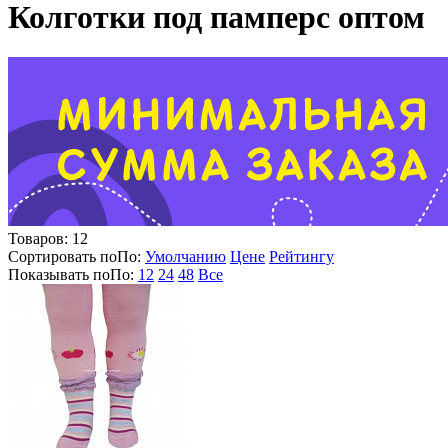
Колготки под памперс оптом
Товаров:
12
Сортировать по
По
:
Умолчанию
Цене
Рейтингу
Показывать по
По
:
12
24
48
Все