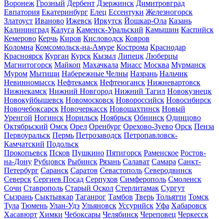
Воронеж
Грозный
Дербент
Дзержинск
Димитровград
Евпатория
Екатеринбург
Елец
Ессентуки
Железногорск
Златоуст
Иваново
Ижевск
Иркутск
Йошкар-Ола
Казань
Калининград
Калуга
Каменск-Уральский
Камышин
Каспийск
Кемерово
Керчь
Киров
Кисловодск
Ковров
Коломна
Комсомольск-на-Амуре
Кострома
Краснодар
Красноярск
Курган
Курск
Кызыл
Липецк
Люберцы
Магнитогорск
Майкоп
Махачкала
Миасс
Москва
Мурманск
Муром
Мытищи
Набережные Челны
Назрань
Нальчик
Невинномысск
Нефтекамск
Нефтеюганск
Нижневартовск
Нижнекамск
Нижний Новгород
Нижний Тагил
Новокузнецк
Новокуйбышевск
Новомосковск
Новороссийск
Новосибирск
Новочебоксарск
Новочеркасск
Новошахтинск
Новый
Уренгой
Ногинск
Норильск
Ноябрьск
Обнинск
Одинцово
Октябрьский
Омск
Орел
Оренбург
Орехово-Зуево
Орск
Пенза
Первоуральск
Пермь
Петрозаводск
Петропавловск-
Камчатский
Подольск
Прокопьевск
Псков
Пушкино
Пятигорск
Раменское
Ростов-
на-Дону
Рубцовск
Рыбинск
Рязань
Салават
Самара
Санкт-
Петербург
Саранск
Саратов
Севастополь
Северодвинск
Северск
Сергиев Посад
Серпухов
Симферополь
Смоленск
Сочи
Ставрополь
Старый Оскол
Стерлитамак
Сургут
Сызрань
Сыктывкар
Таганрог
Тамбов
Тверь
Тольятти
Томск
Тула
Тюмень
Улан-Удэ
Ульяновск
Уссурийск
Уфа
Хабаровск
Хасавюрт
Химки
Чебоксары
Челябинск
Череповец
Черкесск