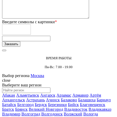
Введите символы с картинки
*
ВРЕМЯ РАБОТЫ:
Пн-Вс: 7.00 - 19.00
Выбор региона
Москва
close
Выберите ваш регион
Абакан
Альметьевск
Ангарск
Арзамас
Армавир
Артём
Архангельск
Астрахань
Ачинск
Балаково
Балашиха
Барнаул
Батайск
Белгород
Бердск
Березники
Бийск
Благовещенск
Братск
Брянск
Великий Новгород
Владивосток
Владикавказ
Владимир
Волгоград
Волгодонск
Волжский
Вологда