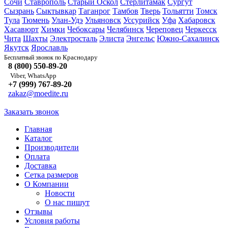
Сочи
Ставрополь
Старый Оскол
Стерлитамак
Сургут
Сызрань
Сыктывкар
Таганрог
Тамбов
Тверь
Тольятти
Томск
Тула
Тюмень
Улан-Удэ
Ульяновск
Уссурийск
Уфа
Хабаровск
Хасавюрт
Химки
Чебоксары
Челябинск
Череповец
Черкесск
Чита
Шахты
Электросталь
Элиста
Энгельс
Южно-Сахалинск
Якутск
Ярославль
Краснодару
Бесплатный звонок по
8 (800) 550-89-20
Viber, WhatsApp
+7 (999) 767-89-20
zakaz@moedite.ru
Заказать звонок
Главная
Каталог
Производители
Оплата
Доставка
Сетка размеров
О Компании
Новости
О нас пишут
Отзывы
Условия работы