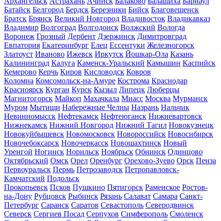
Архангельск
Астрахань
Ачинск
Балаково
Балашиха
Барнаул
Батайск
Белгород
Бердск
Березники
Бийск
Благовещенск
Братск
Брянск
Великий Новгород
Владивосток
Владикавказ
Владимир
Волгоград
Волгодонск
Волжский
Вологда
Воронеж
Грозный
Дербент
Дзержинск
Димитровград
Евпатория
Екатеринбург
Елец
Ессентуки
Железногорск
Златоуст
Иваново
Ижевск
Иркутск
Йошкар-Ола
Казань
Калининград
Калуга
Каменск-Уральский
Камышин
Каспийск
Кемерово
Керчь
Киров
Кисловодск
Ковров
Коломна
Комсомольск-на-Амуре
Кострома
Краснодар
Красноярск
Курган
Курск
Кызыл
Липецк
Люберцы
Магнитогорск
Майкоп
Махачкала
Миасс
Москва
Мурманск
Муром
Мытищи
Набережные Челны
Назрань
Нальчик
Невинномысск
Нефтекамск
Нефтеюганск
Нижневартовск
Нижнекамск
Нижний Новгород
Нижний Тагил
Новокузнецк
Новокуйбышевск
Новомосковск
Новороссийск
Новосибирск
Новочебоксарск
Новочеркасск
Новошахтинск
Новый
Уренгой
Ногинск
Норильск
Ноябрьск
Обнинск
Одинцово
Октябрьский
Омск
Орел
Оренбург
Орехово-Зуево
Орск
Пенза
Первоуральск
Пермь
Петрозаводск
Петропавловск-
Камчатский
Подольск
Прокопьевск
Псков
Пушкино
Пятигорск
Раменское
Ростов-
на-Дону
Рубцовск
Рыбинск
Рязань
Салават
Самара
Санкт-
Петербург
Саранск
Саратов
Севастополь
Северодвинск
Северск
Сергиев Посад
Серпухов
Симферополь
Смоленск