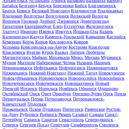
Архангельск
Астрахань
Ачинск
Балаково
Балашиха
Барнаул
Батайск
Белгород
Бердск
Березники
Бийск
Благовещенск
Братск
Брянск
Великий Новгород
Владивосток
Владикавказ
Владимир
Волгоград
Волгодонск
Волжский
Вологда
Воронеж
Грозный
Дербент
Дзержинск
Димитровград
Евпатория
Екатеринбург
Елец
Ессентуки
Железногорск
Златоуст
Иваново
Ижевск
Иркутск
Йошкар-Ола
Казань
Калининград
Калуга
Каменск-Уральский
Камышин
Каспийск
Кемерово
Керчь
Киров
Кисловодск
Ковров
Коломна
Комсомольск-на-Амуре
Кострома
Краснодар
Красноярск
Курган
Курск
Кызыл
Липецк
Люберцы
Магнитогорск
Майкоп
Махачкала
Миасс
Москва
Мурманск
Муром
Мытищи
Набережные Челны
Назрань
Нальчик
Невинномысск
Нефтекамск
Нефтеюганск
Нижневартовск
Нижнекамск
Нижний Новгород
Нижний Тагил
Новокузнецк
Новокуйбышевск
Новомосковск
Новороссийск
Новосибирск
Новочебоксарск
Новочеркасск
Новошахтинск
Новый
Уренгой
Ногинск
Норильск
Ноябрьск
Обнинск
Одинцово
Октябрьский
Омск
Орел
Оренбург
Орехово-Зуево
Орск
Пенза
Первоуральск
Пермь
Петрозаводск
Петропавловск-
Камчатский
Подольск
Прокопьевск
Псков
Пушкино
Пятигорск
Раменское
Ростов-
на-Дону
Рубцовск
Рыбинск
Рязань
Салават
Самара
Санкт-
Петербург
Саранск
Саратов
Севастополь
Северодвинск
Северск
Сергиев Посад
Серпухов
Симферополь
Смоленск