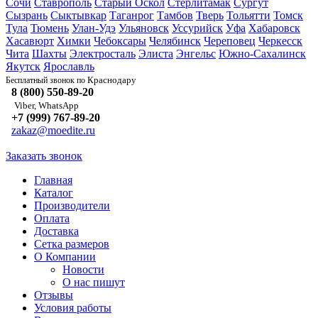
Сочи
Ставрополь
Старый Оскол
Стерлитамак
Сургут
Сызрань
Сыктывкар
Таганрог
Тамбов
Тверь
Тольятти
Томск
Тула
Тюмень
Улан-Удэ
Ульяновск
Уссурийск
Уфа
Хабаровск
Хасавюрт
Химки
Чебоксары
Челябинск
Череповец
Черкесск
Чита
Шахты
Электросталь
Элиста
Энгельс
Южно-Сахалинск
Якутск
Ярославль
Краснодару
Бесплатный звонок по
8 (800) 550-89-20
Viber, WhatsApp
+7 (999) 767-89-20
zakaz@moedite.ru
Заказать звонок
Главная
Каталог
Производители
Оплата
Доставка
Сетка размеров
О Компании
Новости
О нас пишут
Отзывы
Условия работы